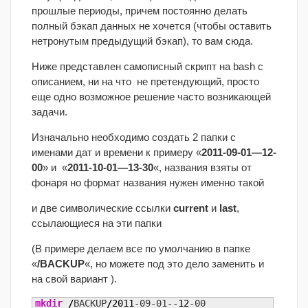
прошлые периоды, причем постоянно делать
полный бэкап данных не хочется (чтобы оставить
нетронутым предыдущий бэкап), то вам сюда.
Ниже представлен самописный скрипт на bash с
описанием, ни на что не претендующий, просто
еще одно возможное решение часто возникающей
задачи.
Изначально необходимо создать 2 папки с
именами дат и времени к примеру «
2011-09-01—12-
00
» и «
2011-10-01—13-30
«, названия взяты от
фонаря но формат названия нужен именно такой
и две символические ссылки
current
и
last
,
ссылающиеся на эти папки
(В примере делаем все по умолчанию в папке
«
/BACKUP
«, но можете под это дело заменить и
на свой вариант ).
mkdir
/
BACKUP
/
2011
-09-01--
12
-00
