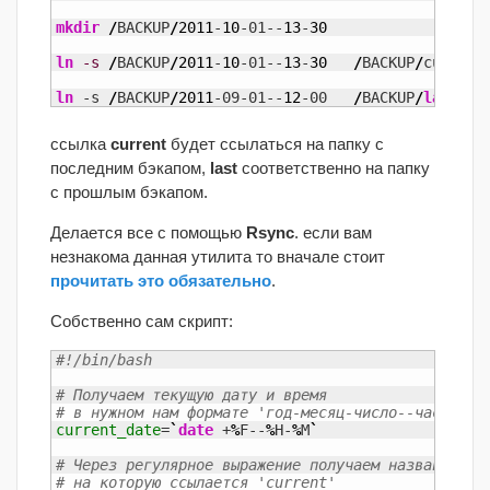
mkdir
/
BACKUP
/
2011
-
10
-01--
13
-
30
ln
-s
/
BACKUP
/
2011
-
10
-01--
13
-
30
/
BACKUP
/
current

ln
 -s 
/
BACKUP
/
2011
-09-01--
12
-00   
/
BACKUP
/
last
ссылка
current
будет ссылаться на папку с
последним бэкапом,
last
соответственно на папку
с прошлым бэкапом.
Делается все с помощью
Rsync
. если вам
незнакома данная утилита то вначале стоит
прочитать это обязательно
.
Собственно сам скрипт:
#!/bin/bash
# Получаем текущую дату и время
# в нужном нам формате 'год-месяц-число--час-мину
current_date
=
`
date
 +
%
F--
%
H-
%
M
`
# Через регулярное выражение получаем название па
# на которую ссылается 'current'