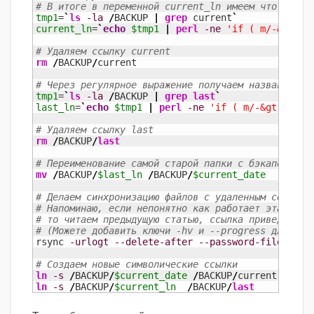
# В итоге в переменной current_ln имеем что-то вр
tmp1
=
`
ls
-la
/
BACKUP 
|
grep
 current
`
current_ln
=
`
echo
$tmp1
|
perl
-ne
'if ( m/-&gt; .
# Удаляем ссылку current
rm
/
BACKUP
/
current

# Через регулярное выражение получаем название па
tmp1
=
`
ls
-la
/
BACKUP 
|
grep
last
`
last_ln
=
`
echo
$tmp1
|
perl
-ne
'if ( m/-&gt; .*(d
# Удаляем ссылку last
rm
/
BACKUP
/
last
# Переименование самой старой папки с бэкапом, ко
mv
/
BACKUP
/
$last_ln
/
BACKUP
/
$current_date
# Делаем синхронизацию файлов с удаленным серверо
# Напоминаю, если непонятно как работает эта кома
# то читаем предыдущую статью, ссылка приведена в
# (Можете добавить ключи -hv и --progress для про
rsync 
-urlogt
--delete-after
--password-file
=
/
BAC
# Создаем новые символические ссылки
ln
-s
/
BACKUP
/
$current_date
/
BACKUP
/
ln
-s
/
BACKUP
/
$current_ln
/
BACKUP
/
last