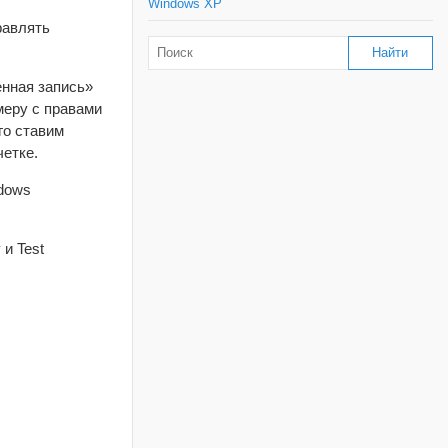
Windows XP
равлять
енная запись»
меру с правами
го ставим
етке.
ndows
и Test