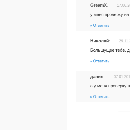
GreamX
:
17.06.2
у меня проверку на
Ответить
Николай
:
29.11.
Большущее тебе, др
Ответить
данил
:
07.01.201
а у меня проверку 
Ответить