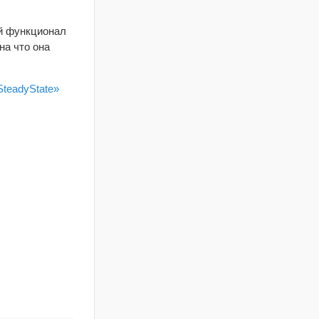
ой функционал
на что она
teadyState»