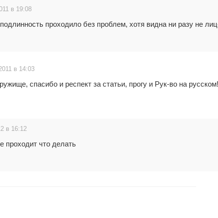
011 в 19:08
 подлинность проходило без проблем, хотя видна ни разу не ли
2011 в 14:03
ужище, спасибо и респект за статьи, прогу и Рук-во на русском!
2 в 16:12
не проходит что делать