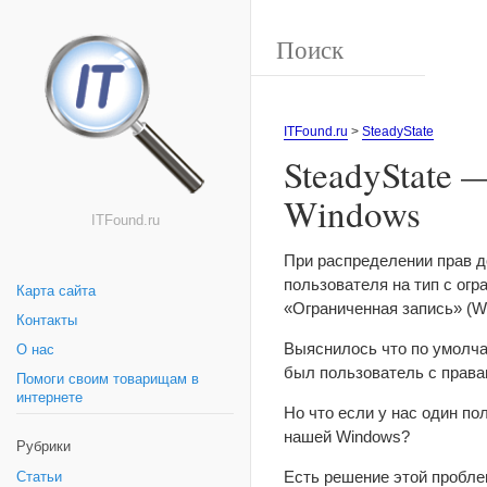
ITFound.ru
>
SteadyState
SteadyState 
Windows
ITFound.ru
При распределении прав д
пользователя на тип с ог
Карта сайта
«Ограниченная запись» (W
Контакты
Выяснилось что по умолча
О нас
был пользователь с права
Помоги своим товарищам в
интернете
Но что если у нас один по
нашей Windows?
Рубрики
Есть решение этой пробле
Статьи