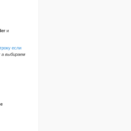
er
и
троку если
у а выбираем
ие