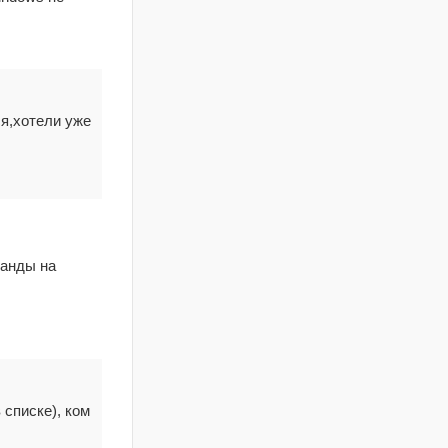
ся,хотели уже
манды на
 списке), ком