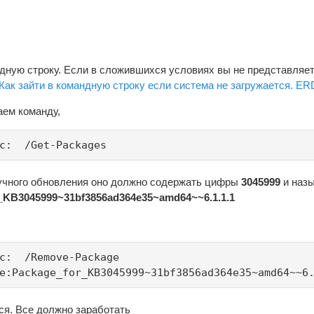
дную строку. Если в сложившихся условиях вы не представляет
Как зайти в командную строку если система не загружается. 
аем команду,
:c: /Get-Packages
учного обновления оно должно содержать цифры
3045999
и наз
_
KB
3045999~31
bf
3856
ad
364
e
35~
amd
64~~6.1.1.1
:c: /Remove-Package
e:Package_for_KB3045999~31bf3856ad364e35~amd64~~6.
ся. Все должно заработать