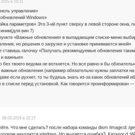
.2015 в 10:11
нель управления»
 обновлений Windows»
йка параметров» Это 3-ий пункт сверху в левой стороне окна, п
иним(для вин 7)
 пункте «Важные обновления» в выпадающем списке-меню выб
ления, но решения о загрузке и установке принимаются мной»
е ставишь галочку «Получать рекомендуемые обновления таким
 и важные»
 без твоего ведома не воткнется. Но все равно я бы обязатель
 важные обновления (например обязательно нужны заплатки на
даже если рухнет, то ты будешь знать из-за каких обновлений иб
 в списке перед установкой. Как говорится проинформирован —
08.03.2016 в 22:27
йте. Что мне сделать? после набора команды dism /image:d: /get
котором находится windows. Но выдается ошибка3. Каталог d :W