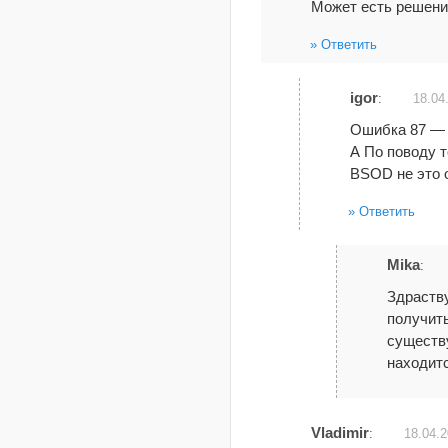
Может есть решени
Ответить
igor
:
18.04
Ошибка 87 — с
А По поводу т
BSOD не это 
Ответить
Mika
:
Здраству
получить
существу
находитс
Vladimir
:
18.04.2