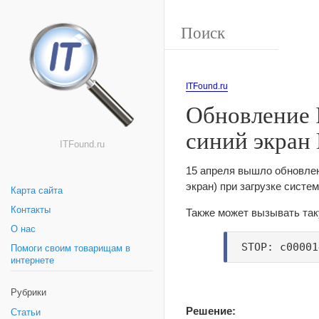
ITFound.ru
Обновление 
синий экран
ITFound.ru
15 апреля вышло обновле
экран) при загрузке систе
Карта сайта
Контакты
Также может вызывать та
О нас
STOP: c00001
Помоги своим товарищам в
интернете
Рубрики
Решение:
Статьи