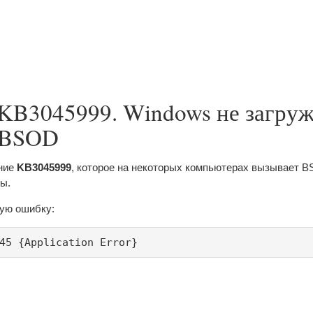
KB3045999. Windows не загруж
 BSOD
ние
KB3045999
, которое на некоторых компьютерах вызывает B
мы.
кую ошибку:
45 {Application Error}