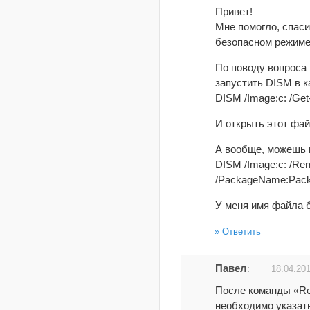
Привет!
Мне помогло, спаси
безопасном режиме 
По поводу вопроса 
запустить DISM в к
DISM /Image:c: /Get
И открыть этот файл
А вообще, можешь 
DISM /Image:c: /R
/PackageName:Pack
У меня имя файла 
Ответить
Павел
:
18.04.201
После команды «R
необходимо указат