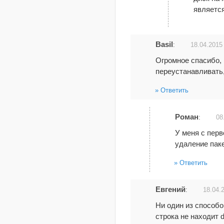
являетс
Basil
:
18.04.2015
Огромное спасибо, 
переустанавливать,
Ответить
Роман
:
08
У меня с перв
удаление паке
Ответить
Евгений
:
18.04.
Ни один из способов
строка не находит d