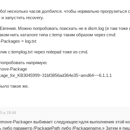
бо! несколько часов долбился. чтобы нормально прогрузиться 
и запустить recovery.
Евгения. Можно попробовать поискать не в dism.log (я там тоже 
аком-нить каталоге типа c:temp таким образом через cmd:
-Packages > log.txt
ик c:templog.txt через notepad тоже из cmd.
попробовать напрямую:
emove-Package
age_for_KB3045999~31bf3856ad364e35~amd64~~6.1.1.1
было такое же.
5 в 19:44
emove-Package» выбивает следующее:»для выполнения этой к
ь либо параметр /PackagePath либо /Packagename.» Затем я пи