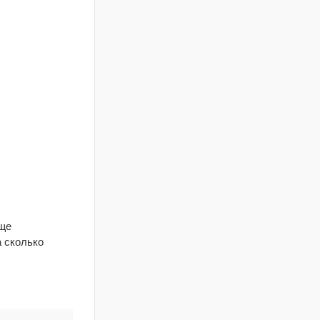
бще
а сколько