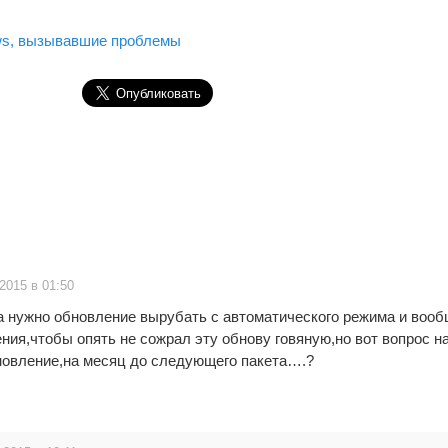
ws, вызывавшие проблемы
.2015 в 01:50
а нужно обновление вырубать с автоматического режима и воо
ия,чтобы опять не сожрал эту обнову говяную,но вот вопрос н
новление,на месяц до следующего пакета….?