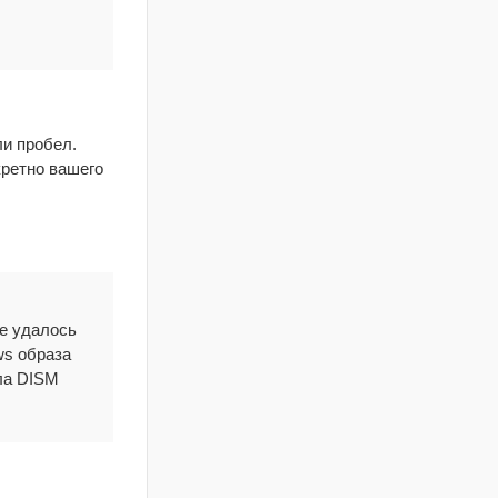
ли пробел.
кретно вашего
Не удалось
ws образа
ла DISM