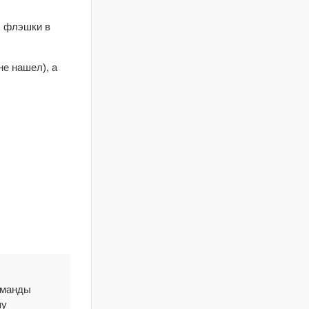
с флэшки в
не нашел), а
оманды
шу