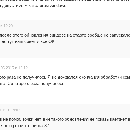
я допустимым каталогом windows.
 в 12:20
после этого обновления виндовс на старте вообще не запускал
 но тут ваш совет и все ОК
.05.2015 в 12:12
ого раза не получилось.Я не дождался окончания обработки ко
та. Со второго раза получилось.
2015 в 14:07
 не помог. Точки нет, вин такого обновления не показывает(нет в
ism log файл. ошибка 87.