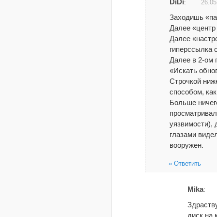
DiDi
:
26.05
Заходишь «па
Далее «центр
Далее «настро
гиперссылка с
Далее в 2-ом
«Искать обнов
Строчкой ниж
способом, как
Больше ничего
просматривал
уязвимости), 
глазами видел
вооружен.
Ответить
Mika
:
Здраству
диск на 