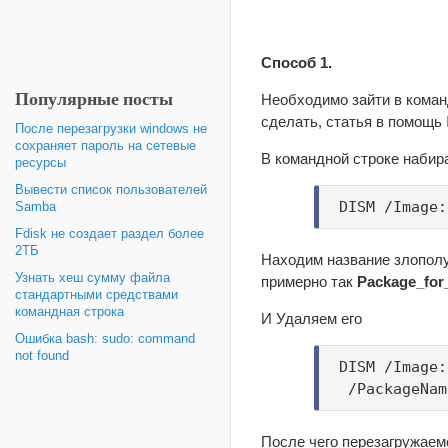
Способ 1.
Популярные посты
Необходимо зайти в коман
сделать, статья в помощь
После перезагрузки windows не
сохраняет пароль на сетевые
В командной строке набир
ресурсы
Вывести список пользователей
DISM /Image
Samba
Fdisk не создает раздел более
2ТБ
Находим название злопол
Узнать хеш сумму файла
примерно так
Package
_
for
стандартными средствами
командная строка
И Удаляем его
Ошибка bash: sudo: command
not found
DISM /Image
/PackageNam
После чего перезагружаем