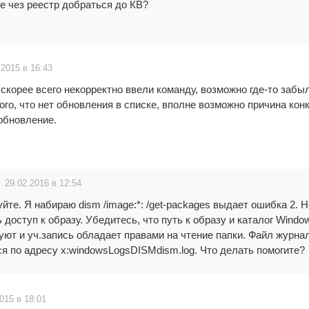
е чез реестр добраться до КВ?
.2015 в 16:43
корее всего некорректно ввели команду, возможно где-то забы
ого, что нет обновления в списке, вполне возможно причина кон
обновление.
29.02.2016 в 12:54
йте. Я набираю dism /image:*: /get-packages выдает ошибка 2. 
 доступ к образу. Убедитесь, что путь к образу и каталог Windo
ют и уч.запись обладает правами на чтение папки. Файл журна
я по адресу x:windowsLogsDISMdism.log. Что делать помогите?
015 в 18:01