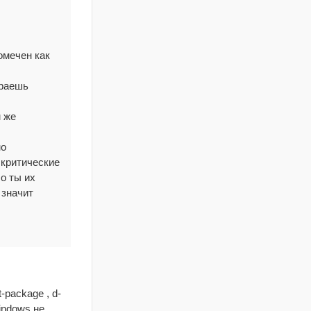
омечен как
ираешь
 же
но
 критические
о ты их
 значит
-package , d-
indows не