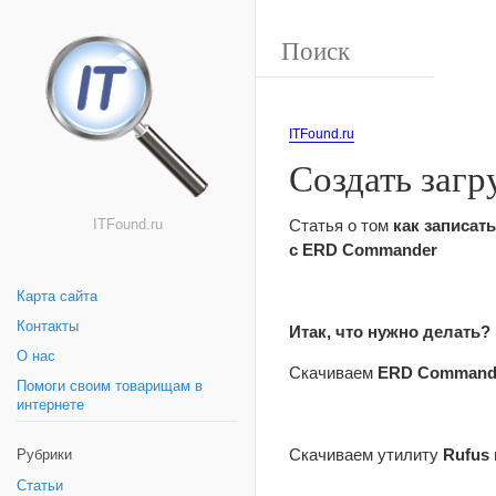
ITFound.ru
Создать заг
Статья о том
как записат
ITFound.ru
с ERD Commander
Карта сайта
Контакты
Итак, что нужно делать?
О нас
Скачиваем
ERD Command
Помоги своим товарищам в
интернете
Скачиваем утилиту
Rufus
Рубрики
Статьи