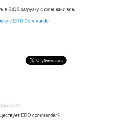
ь в BIOS загрузку с флешки и все.
троку с ERD Commander
016 в 17:44
уществует ERD commander?