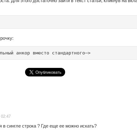
ста. Для этого достаточно зайти в текст статьи, кликнув на вкл
трочку:
льный анкор вместо стандартного—>
 02:47
я в сингле строка ? Где еще ее можно искать?