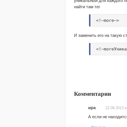
уникальный для каждого по
найти там тег
<!—more—>
И заменить его на такую с
<!—moreУника
Комментарии
ира
:
22.08.2013 в
А если не находитс