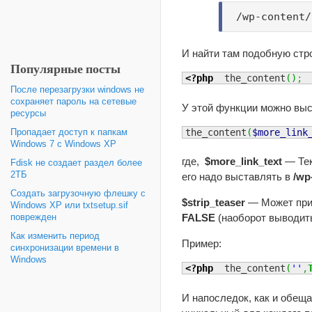
/wp-content/
И найти там подобную стр
Популярные посты
<?php
  the_content
(
)
;
После перезагрузки windows не
сохраняет пароль на сетевые
У этой функции можно выс
ресурсы
the_content
(
$more_link
Пропадает доступ к папкам
Windows 7 с Windows XP
где,
$more_link_text
— Тек
Fdisk не создает раздел более
2ТБ
его надо выставлять в
/wp
Создать загрузочную флешку c
$strip_teaser
— Может при
Windows XP или txtsetup.sif
FALSE
(наоборот выводить
поврежден
Как изменить период
Пример:
синхронизации времени в
Windows
<?php
  the_content
(
''
,
И напоследок, как и обеща