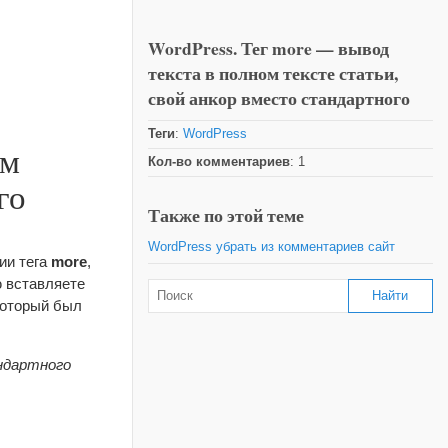
WordPress. Тег more — вывод
текста в полном тексте статьи,
свой анкор вместо стандартного
Теги
:
WordPress
ом
Кол-во комментариев
: 1
го
Также по этой теме
WordPress убрать из комментариев сайт
ии тега
more
,
ю вставляете
 который был
ндартного