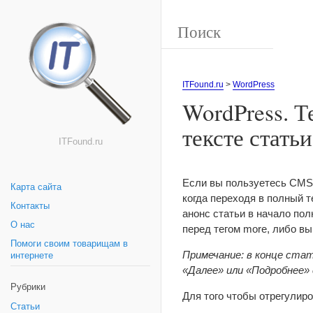
ITFound.ru
>
WordPress
WordPress. Т
тексте стать
ITFound.ru
Если вы пользуетесь CMS 
Карта сайта
когда переходя в полный т
Контакты
анонс статьи в начало пол
О нас
перед тегом more, либо вы
Помоги своим товарищам в
Примечание: в конце ста
интернете
«Далее» или «Подробнее»
Рубрики
Для того чтобы отрегулир
Статьи