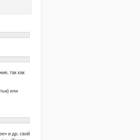
ие, так как
тьи) или
е» и др. свой