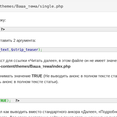
themes/Ваша_тема/single.php
оку:
?>
тавить 2 аргумента:
_text
,
$strip_teaser
)
;
ст для ссылки «Читать далее», в этом файле он не имеет значен
-content/themes/Ваша_тема/index.php
нимать значение
TRUE
(Не выводить анонс в полном тексте ста
 анонс в полном тексте статьи).
TRUE
)
;
?>
л как выводить вместо стандартного анкора «Далее», «Подробне